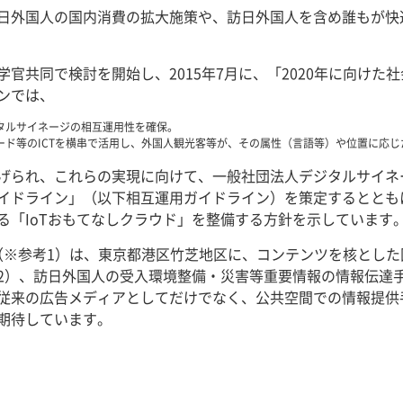
日外国人の国内消費の拡大施策や、訪日外国人を含め誰もが快
官共同で検討を開始し、2015年7月に、「2020年に向けた社
ンでは、
タルサイネージの相互運用性を確保。
ード等のICTを横串で活用し、外国人観光客等が、その属性（言語等）や位置に応
げられ、これらの実現に向けて、一般社団法人デジタルサイネ
イドライン」（以下相互運用ガイドライン）を策定するとともに
る「IoTおもてなしクラウド」を整備する方針を示しています
（※参考1）は、東京都港区竹芝地区に、コンテンツを核とした
2）、訪日外国人の受入環境整備・災害等重要情報の情報伝達
従来の広告メディアとしてだけでなく、公共空間での情報提供
期待しています。