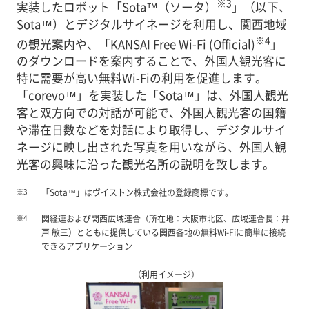
※3
実装したロボット「Sota™（ソータ）
」（以下、
Sota™）とデジタルサイネージを利用し、関西地域
※4
の観光案内や、「KANSAI Free Wi-Fi (Official)
」
のダウンロードを案内することで、外国人観光客に
特に需要が高い無料Wi-Fiの利用を促進します。
「corevo™」を実装した「Sota™」は、外国人観光
客と双方向での対話が可能で、外国人観光客の国籍
や滞在日数などを対話により取得し、デジタルサイ
ネージに映し出された写真を用いながら、外国人観
光客の興味に沿った観光名所の説明を致します。
※3
「Sota™」はヴイストン株式会社の登録商標です。
※4
関経連および関西広域連合（所在地：大阪市北区、広域連合長：井
戸 敏三）とともに提供している関西各地の無料Wi-Fiに簡単に接続
できるアプリケーション
（利用イメージ）