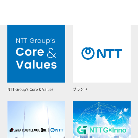
NTT Group’s Core & Values
ブランド