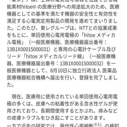
能素材hitoe® の医療分野への用途拡大のため、医療
機器としての基準を満たす機器の安全性と有効性を
満足する心電測定用製品の開発を進めてまいりまし
た。このたび、東レグループは、NTTとの協業成果
をもとに、単回使用心電用電極の「hitoe メディカ
ル電極」（一般医療機器、医療機器届出番号：
13B1X00015000031）と専用の心電計ケーブル及び
リード「hitoe メディカルリード線」（一般医療機
器、医療機器届出番号：13B1X00015000032）を一
般医療機器として、8月10日に独立行政法人 医薬品
医療機器総合機構へ届出を行い、登録を完了しまし
た。
現在、医療用に使用されている単回使用心電用電
極の多くは、皮膚への粘着性がある含水性ゲルが使
用されており、長期間使用するとかぶれ、痒みなど
の皮膚トラブルをひき起こすことがあります。
※1
一方で近年の研究では、発作性心房細動
）の検知