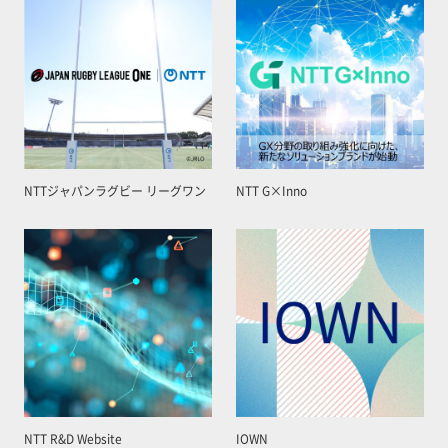
NTTジャパンラグビー リーグワン
NTT G×Inno
NTT R&D Website
IOWN