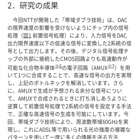
2．
研究の成果
今回NTTが開発した「帯域ダブラ技術」は、DAC
の限界速度の影響を受けないようにチップ内の信号
処理（
図1
前置信号処理）により、入力信号をDAC
出力限界速度以下の低速な信号に変換した2系統の信
号として出力します。その後、デジタル信号処理チ
ップの外部に接続したCMOS回路よりも高速動作が
※6
※7
可能な化合物半導体
の電子回路（AMUX
）を用
いて1つに合成することで、高速な信号の出力を実現
し、上記のボトルネックを解消しています。さら
に、AMUXで生成が予想される余分な信号につい
て、AMUXで合成されるときに打ち消しあうように
逆算して前置信号処理で2系統の信号を設定する手法
で、正確な高速信号の生成を可能にしています。今
回、帯域ダブラ技術により、周波数帯域60GHzを実
現し、これにADSL等で用いられる光の強度の複雑な
パターンを用いて一度に多くの情報を送る方法