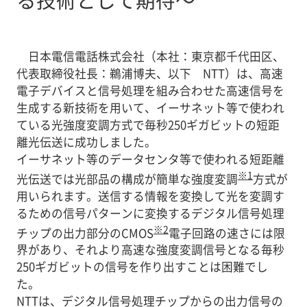
日本電信電話株式会社（本社：東京都千代田区、
代表取締役社長：鵜浦博夫、以下 NTT）は、高速
電子デバイスと信号処理を組み合わせた高速信号を
生成する新技術を用いて、イーサネット等で使われ
ている光強度変調方式で毎秒250ギガビットの短距
離光伝送に成功しました。
イーサネット等のデータセンタ等で使われる短距離
※1
光伝送では光部品の構成が簡単な強度変調
方式が
用いられます。送信する情報を変換して光を変調す
るための信号パターンに変換するデジタル信号処理
※2
チップの出力部分のCMOS
電子回路の速さには限
界があり、それより高速な強度変調信号となる毎秒
250ギガビットの信号を作り出すことは困難でし
た。
NTTは、デジタル信号処理チップからの出力信号の