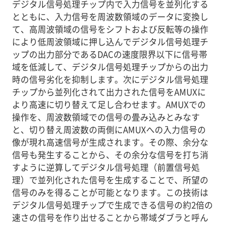
デジタル信号処理チップ内で入力信号を並列化する
とともに、入力信号を周波数領域のデータに変換し
て、高周波領域の信号をシフトおよび反転等の操作
により低周波領域に押し込んでデジタル信号処理チ
ップの出力部分であるDACの速度限界以下に信号帯
域を低減して、デジタル信号処理チップからの出力
時の信号劣化を抑制します。次にデジタル信号処理
チップから並列化されて出力された信号をAMUXに
より高速に切り替えて足し合わせます。AMUXでの
操作を、周波数領域での信号の畳み込みとみなす
と、切り替え周波数の両側にAMUXへの入力信号の
像が現れ高速信号が生成されます。その際、余分な
信号も発生することから、その余分な信号を打ち消
すように逆算してデジタル信号処理（前置信号処
理）で並列化された信号を生成することで、所望の
信号のみを得ることが可能となります。この技術は
デジタル信号処理チップで生成できる信号の約2倍の
速さの信号を作り出せることから帯域ダブラと呼ん