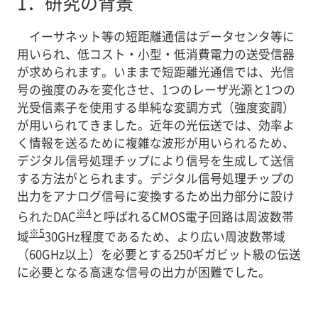
1．
研究の背景
イーサネット等の短距離通信はデータセンタ等に
用いられ、低コスト・小型・低消費電力の送受信器
が求められます。いままで短距離光通信では、光信
号の強度のみを変化させ、1つのレーザ光源と1つの
光受信素子を使用する単純な変調方式（強度変調）
が用いられてきました。近年の光伝送では、効率よ
く情報を送るために複雑な波形が用いられるため、
デジタル信号処理チップにより信号を生成して送信
する方法がとられます。デジタル信号処理チップの
出力をアナログ信号に変換するため出力部分に設け
※4
られたDAC
と呼ばれるCMOS電子回路は周波数帯
※5
域
30GHz程度であるため、より広い周波数帯域
（60GHz以上）を必要とする250ギガビット級の伝送
に必要となる高速な信号の出力が困難でした。