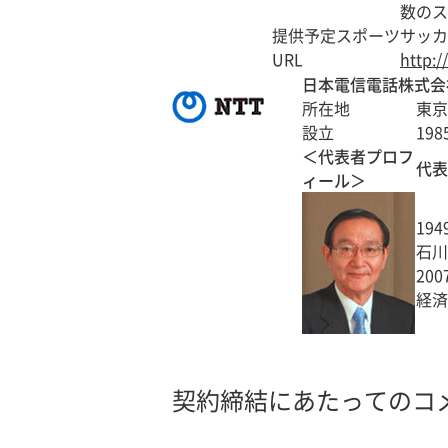
数のス
提供予定スポーツ
サッカ
URL
http:
日本電信電話株式会社 Nip
所在地
東京
設立
19
＜代表者プロフ
代表
ィール＞
19
石川
20
経済
契約締結にあたってのコ