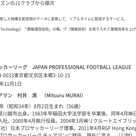
ーズンのJ1クラブから順次
影した映像を配信用のデータに変換して、リアルタイムに配信するサービス。
mmunication Technology）「情報通信技術」の略。IT（情報技術）を取り入れて
リーグ JAPAN PROFESSIONAL FOOTBALL LEAGUE
3-0033東京都文京区本郷3-10-15
1年11月1日
マン 村井 満 （Mitsuru MURAI）
59年（昭和34年）8月2日生まれ（56歳）
県川越市出身。1983年早稲田大学法学部を卒業後、同年4月
入社。2000年4月執行役員。2004年3月㈱リクルートエイブ
社）日本プロサッカーリーグ理事。2011年4月RGF Hong Kon
プロサッカーリーグ チェアマンに就任、現在に至る。（公財