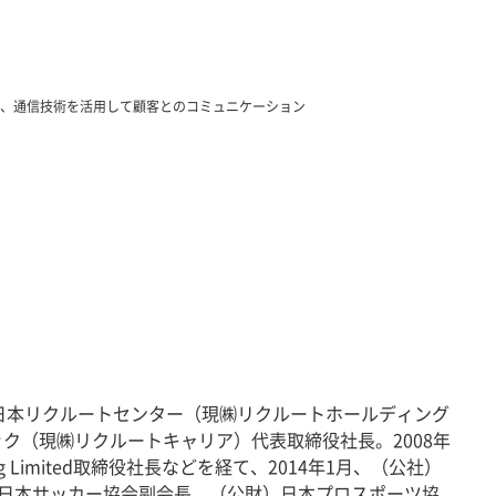
業務効率を上げ、通信技術を活用して顧客とのコミュニケーション
㈱日本リクルートセンター（現㈱リクルートホールディング
リック（現㈱リクルートキャリア）代表取締役社長。2008年
g Limited取締役社長などを経て、2014年1月、（公社）
）日本サッカー協会副会長、（公財）日本プロスポーツ協