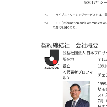
※2017年シ
＊1
ライブストリーミングサービスとは、撮
＊2
ICT（Information and Co
の進化を図ること。
契約締結社 会社概要
公益社団法人 日本プロサッカー
所在地
〒11
設立
199
＜代表者プロフィー
チェア
ル＞
19
埼玉
ス）
7月（
日本