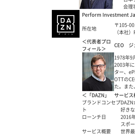
会理
Perform Investment 
〒105-0
所在地
（本社）Pla
＜代表者プロ
CEO ジ
フィール＞
1978年
2003年
ター、eP
OTTの
た。また、バ
＜「DAZN」 サービス
ブランドコンセプ
DAZ
ト
好きな
ローンチ日
2016
スポー
サービス概要
世界最