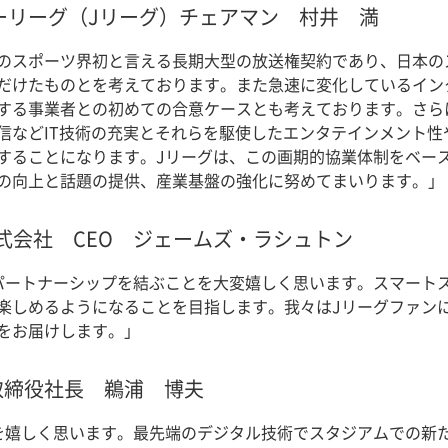
ーリーグ（Jリーグ）チェアマン 村井 満
約は、日本のスポーツ界初と言える長期大型の放送権契約であり、日
だけたものとを考えております。また急速に変化しているイン
する事業者との初めての合意ケースとも考えております。さら
信などIT技術の充実とそれらを駆使したエンタテインメント性
することになります。Jリーグは、この画期的協業体制をベー
の向上と話題の提供、産業基盤の強化に努めてまいります。」
Japan株式会社 CEO ジェームズ・ラシュトン
とパートナーシップを結ぶことを大変嬉しく思います。スマート
楽しめるようになることを目指します。我々はJリーグファン
をお届けします。」
取締役社長 鵜浦 博夫
を嬉しく思います。最先端のデジタル技術でスタジアムでの新