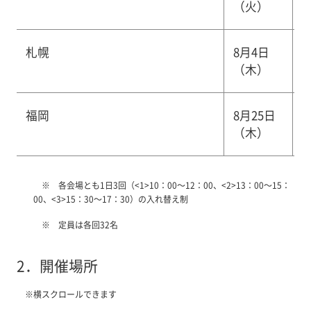
（火）
札幌
8月4日
（木）
福岡
8月25日
8
（木）
各会場とも1日3回（<1>10：00～12：00、<2>13：00～15：
00、<3>15：30～17：30）の入れ替え制
定員は各回32名
2．
開催場所
※横スクロールできます