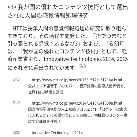
<3> 我が国の優れたコンテンツ技術として選出
された人間の感覚情報処理研究
NTTは長年人間の感覚情報処理の研究に取り組ん
できており、その過程で開発した、「指でつまむと
引っ張られる感覚：ぶるなび3」および、「変幻灯」
は、「我が国の優れたコンテンツ技術」として、経
済産業省より、Innovative Technologies 2014, 2015
［注3］
にそれぞれ選出されています
［注1］
http://www.ntt.co.jp/news2015/1512/151214a.html
公共エリア雑音下でのモバイル音声認識の国際技術評価で、
世界1位の精度を達成
［注2］
http://www.ntt.co.jp/news2014/1410/141030a.html
国立情報学研究所の人工知能プロジェクト「ロボットは東大
に入れるか」に英語担当として参画し、初挑戦のセンター模
試で好成績を達成！
［注3］
Innovative Technologies 2014