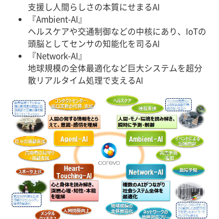
支援し人間らしさの本質にせまるAI
『Ambient-AI』
ヘルスケアや交通制御などの中核にあり、IoTの
頭脳としてセンサの知能化を司るAI
『Network-AI』
地球規模の全体最適化など巨大システムを超分
散リアルタイム処理で支えるAI