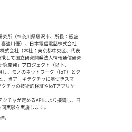
研究所（神奈川県藤沢市、所長：飯盛
：喜連川優）、日本電信電話株式会社
ス株式会社（本社：東京都中央区、代表
※1と連携して国立研究開発法人情報通信研究
同研究開発」プロジェクト（以下、
用し、モノのネットワーク（IoT）とク
定と、当アーキテクチャに基づきスマー
クチャの技術的検証やIoTアプリケー
テクチャが定めるAPIにより接続し、日
共同実験を実施します。
政策。