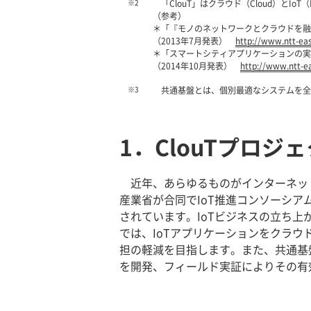
※2
「ClouT」はクラウド（Cloud）とIoT（
（参考）
＊「『モノのネットワークとクラウドを融
（2013年7月発表）
http://www.ntt-eas
＊「スマートシティアプリケーションの実
（2014年10月発表）
http://www.ntt-ea
※3
共通基盤とは、個別最適なシステムを全
1．ClouTプロジ
近年、あらゆるものがインターネッ
産業省が合同でIoT推進コンソーシア
されています。IoTビジネスの立ち上
では、IoTアプリケーションをクラ
担の軽減を目指します。また、共通基
を開発、フィールド実証によりその有