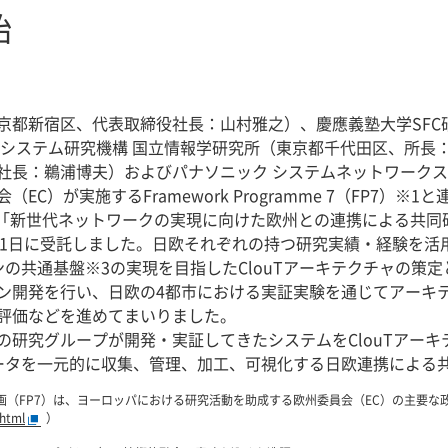
始
京都新宿区、代表取締役社長：山村雅之）、慶應義塾大学SFC
・システム研究機構 国立情報学研究所（東京都千代田区、所長
社長：鵜浦博夫）およびパナソニック システムネットワーク
C）が実施するFramework Programme 7（FP7）
年の「新世代ネットワークの実現に向けた欧州との連携による共
年4月1日に受託しました。日欧それぞれの持つ研究実績・経験を活
ンの共通基盤※3の実現を目指したClouTアーキテクチャの策
ン開発を行い、日欧の4都市における実証実験を通じてアーキテ
評価などを進めてまいりました。
研究グループが開発・実証してきたシステムをClouTアーキ
ータを一元的に収集、管理、加工、可視化する日欧連携による
画（FP7）は、ヨーロッパにおける研究活動を助成する欧州委員会（EC）の主要な
.html
）