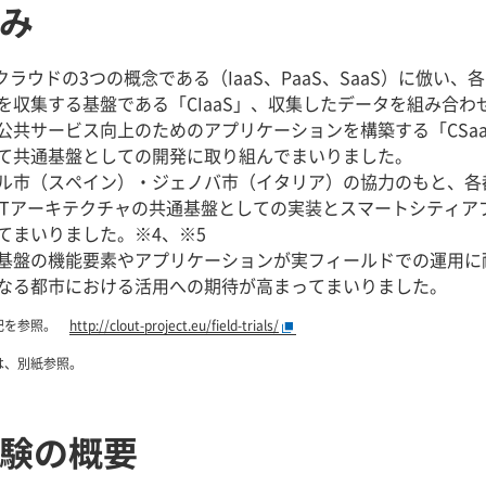
組み
ラウドの3つの概念である（IaaS、PaaS、SaaS）に倣い、
を収集する基盤である「CIaaS」、収集したデータを組み合
・公共サービス向上のためのアプリケーションを構築する「CSa
て共通基盤としての開発に取り組んでまいりました。
ル市（スペイン）・ジェノバ市（イタリア）の協力のもと、各都
ouTアーキテクチャの共通基盤としての実装とスマートシティ
てまいりました。※4、※5
基盤の機能要素やアプリケーションが実フィールドでの運用に
なる都市における活用への期待が高まってまいりました。
右記を参照。
http://clout-project.eu/field-trials/
は、別紙参照。
実験の概要