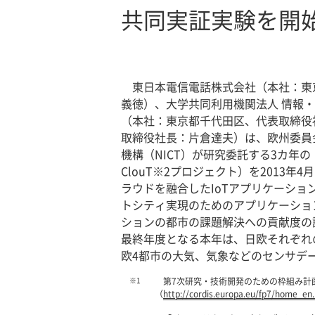
共同実証実験を開
東日本電信電話株式会社（本社：東
義徳）、大学共同利用機関法人 情報
（本社：東京都千代田区、代表取締役
取締役社長：片倉達夫）は、欧州委員会（E
機構（NICT）が研究委託する3カ
ClouT※2プロジェクト）を2013
ラウドを融合したIoTアプリケーショ
トシティ実現のためのアプリケーショ
ションの都市の課題解決への貢献度の
最終年度となる本年は、日欧それぞれの
欧4都市の大気、気象などのセンサデ
※1
第7次研究・技術開発のための枠組み計
（
http://cordis.europa.eu/fp7/home_en