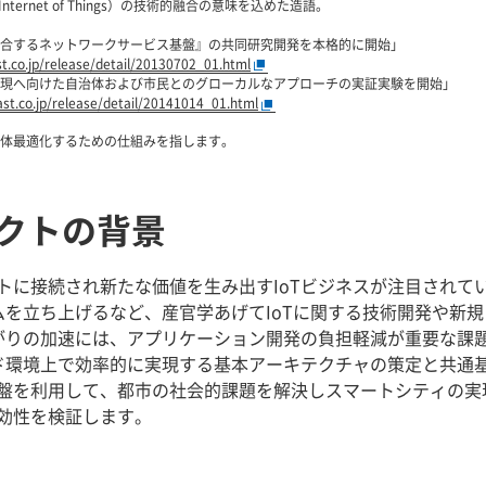
Internet of Things）の技術的融合の意味を込めた造語。
合するネットワークサービス基盤』の共同研究開発を本格的に開始」
t.co.jp/release/detail/20130702_01.html
現へ向けた自治体および市民とのグローカルなアプローチの実証実験を開始」
st.co.jp/release/detail/20141014_01.html
体最適化するための仕組みを指します。
ェクトの背景
トに接続され新たな価値を生み出すIoTビジネスが注目されて
ムを立ち上げるなど、産官学あげてIoTに関する技術開発や新
がりの加速には、アプリケーション開発の負担軽減が重要な課題
ウド環境上で効率的に実現する基本アーキテクチャの策定と共通
盤を利用して、都市の社会的課題を解決しスマートシティの実現
効性を検証します。