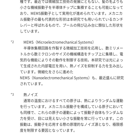
種です。最近では微細加工技術の発展にともない、髪の毛よりも
小さな機械振動子を半導体チップに集積することも可能になって
おり、MEMS振動子として実用化が進められています。メカニカ
ル振動子の最も代表的な形状は本研究でも用いられているカンチ
レバーと呼ばれるもので、プールの飛び込み台に類似した形状を
しています。
*2
MEMS（Microelectromechanical Systems）
半導体集積回路を作製する微細加工技術を応用し、数ミリメー
トルから数ミクロンのサイズの機械構造をチップ上に集積し、電
気的な機能によりその動作を制御する技術。本研究では光によっ
て生成された内部電圧を用い、熱ノイズを抑制する力を生み出し
ています。微細化をさらに進めた
NEMS（Nanoelectromechanical Systems）も、最近盛んに研究
されています。
*3
熱ノイズ
通常の温度におけるすべての原子は、熱によりランダムな運動
を行っています。メカニカル振動子を構成している原子において
も同様で、これらの原子の運動によって振動子自体もランダムな
力を受け、目には見えない小さな振動を常に行っています。この
振動は、振動子を応用する際の原理的なノイズ源となり、極限感
度を制限する要因となっています。