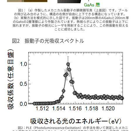
図1：（a）作製したメカニカル振動子の顕微鏡写真（上面図）です。プール
の飛び込み台のように、構造の右側が自由に上下できる構造になっています。
（b）実験方法を模式的に示した図です。振動子は200nm厚のAlGaAsと200nm 厚
のGaAsの2層薄膜により作製されています。熱揺らぎによりこの振動子は上下に
揺れますが、振動子の根元にレーザを照射することにより、この熱振動を抑える
ことに成功しました。
図2 振動子の光吸収スペクトル
図2：PLE（Photoluminescence Excitation）の手法を用いて測定したメカニ