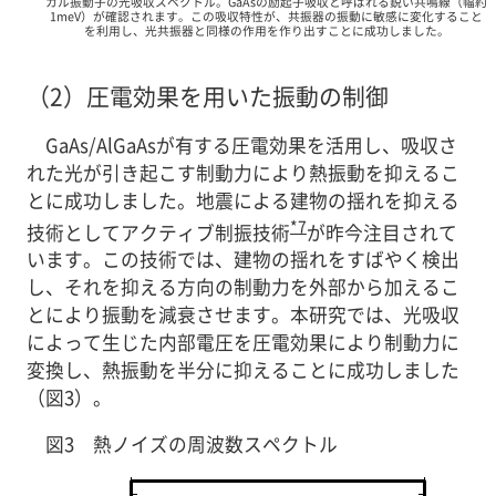
カル振動子の光吸収スペクトル。GaAsの励起子吸収と呼ばれる鋭い共鳴線（幅約
1meV）が確認されます。この吸収特性が、共振器の振動に敏感に変化すること
を利用し、光共振器と同様の作用を作り出すことに成功しました。
（2）
圧電効果を用いた振動の制御
GaAs/AlGaAsが有する圧電効果を活用し、吸収さ
れた光が引き起こす制動力により熱振動を抑えるこ
とに成功しました。地震による建物の揺れを抑える
*7
技術としてアクティブ制振技術
が昨今注目されて
います。この技術では、建物の揺れをすばやく検出
し、それを抑える方向の制動力を外部から加えるこ
とにより振動を減衰させます。本研究では、光吸収
によって生じた内部電圧を圧電効果により制動力に
変換し、熱振動を半分に抑えることに成功しました
（図3）。
図3 熱ノイズの周波数スペクトル