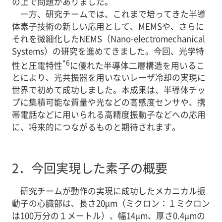
の上で問題がありました。
一方、研究チームでは、これまで培ってきた半導
体素子技術の新しい応用として、MEMSや、さらに
それを微細化したNEMS（Nano-electromechanical
Systems）の研究を進めてきました。今回、光学特
*6
性と圧電特性
に優れた半導体二層構造を用いるこ
とにより、光共振器を用いないレーザ冷却の実現に
世界で初めて成功しました。本成果は、半導体チッ
プに集積可能な質量や光などの高感度センサや、携
帯電話などに用いられる高精度振動子などへの応用
に、将来的につながるものと期待されます。
2．
今回実現した素子の概要
研究チームが動作の実現に成功したメカニカル振
動子の心臓部は、長さ20µm（ミクロン：１ミクロン
は100万分の１メートル）、幅14µm、厚さ0.4µmの