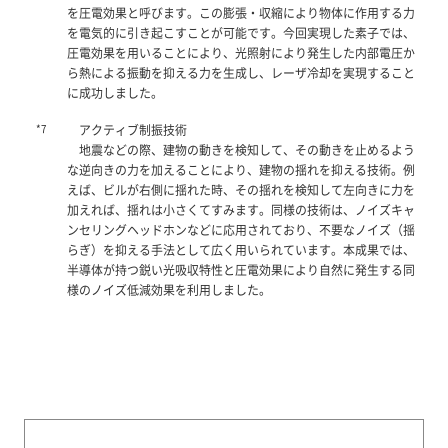
を圧電効果と呼びます。この膨張・収縮により物体に作用する力
を電気的に引き起こすことが可能です。今回実現した素子では、
圧電効果を用いることにより、光照射により発生した内部電圧か
ら熱による振動を抑える力を生成し、レーザ冷却を実現すること
に成功しました。
*7
アクティブ制振技術
地震などの際、建物の動きを検知して、その動きを止めるよう
な逆向きの力を加えることにより、建物の揺れを抑える技術。例
えば、ビルが右側に揺れた時、その揺れを検知して左向きに力を
加えれば、揺れは小さくてすみます。同様の技術は、ノイズキャ
ンセリングヘッドホンなどに応用されており、不要なノイズ（揺
らぎ）を抑える手法として広く用いられています。本成果では、
半導体が持つ鋭い光吸収特性と圧電効果により自然に発生する同
様のノイズ低減効果を利用しました。