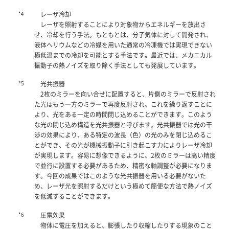
*4
レーザ冷却
レーザを照射することにより対象物からエネルギーを放出さ
せ、冷却を行う手法。もともとは、分子気体に対して開発され、
液体ヘリウムなどの冷媒を用いた通常の冷凍機では実現できない
極低温までの冷却を可能とする手法です。最近では、メカニカル
振動子の熱ノイズを取り除く手法としても発展しています。
*5
光共振器
2枚のミラーを向い合せに配置すると、片側のミラーで反射され
た光はもう一方のミラーで再度反射され、これを繰り返すことに
より、光をある一定の時間閉じ込めることができます。このよう
な光の閉じ込め構造を光共振器と呼びます。光共振器では光の干
渉の効果により、ある特定の波長（色）の光のみを閉じ込めるこ
とができ、その光が機械振動子に引き起こす力によりレーザ冷却
が実現します。容易に想像できるように、2枚のミラーは高い精度
で並行に設置する必要があるため、精密な軸調整が必要になりま
す。今回の成果ではこのような光共振器を用いる必要がないた
め、レーザ光を照射するだけという極めて簡便な方法で熱ノイズ
を低減することができます。
*6
圧電効果
物体に電圧を加えると、膨張したり収縮したりする現象のこと