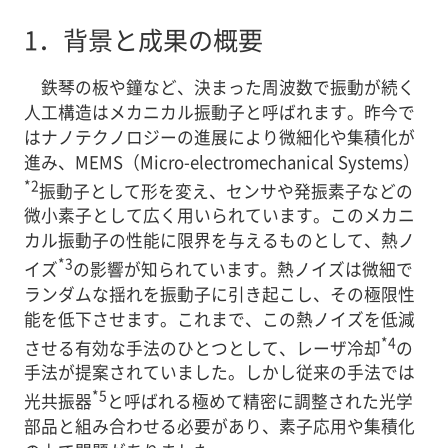
1．
背景と成果の概要
鉄琴の板や鐘など、決まった周波数で振動が続く
人工構造はメカニカル振動子と呼ばれます。昨今で
はナノテクノロジーの進展により微細化や集積化が
進み、MEMS（Micro-electromechanical Systems）
*2
振動子として形を変え、センサや発振素子などの
微小素子として広く用いられています。このメカニ
カル振動子の性能に限界を与えるものとして、熱ノ
*3
イズ
の影響が知られています。熱ノイズは微細で
ランダムな揺れを振動子に引き起こし、その極限性
能を低下させます。これまで、この熱ノイズを低減
*4
させる有効な手法のひとつとして、レーザ冷却
の
手法が提案されていました。しかし従来の手法では
*5
光共振器
と呼ばれる極めて精密に調整された光学
部品と組み合わせる必要があり、素子応用や集積化