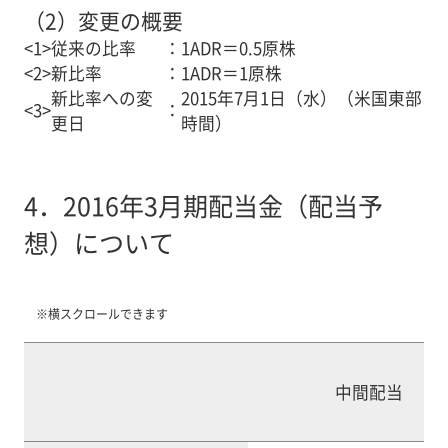
（2）
変更の概要
<1>
従来の比率
：
1ADR＝0.5原株
<2>
新比率
：
1ADR＝1原株
新比率への変
2015年7月1日（水）（米国東部
<3>
：
更日
時間）
4．2016年3月期配当金（配当予
想）について
※横スクロールできます
中間配当