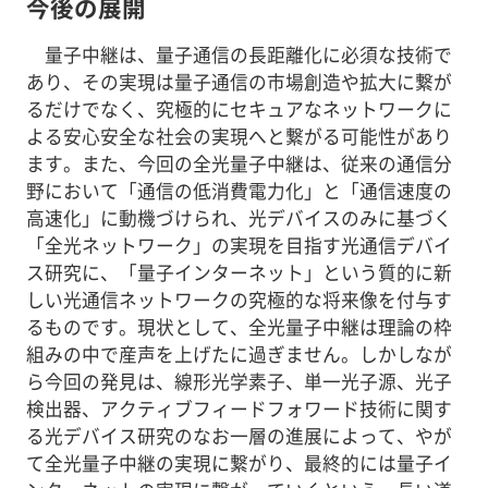
今後の展開
量子中継は、量子通信の長距離化に必須な技術で
あり、その実現は量子通信の市場創造や拡大に繋が
るだけでなく、究極的にセキュアなネットワークに
よる安心安全な社会の実現へと繋がる可能性があり
ます。また、今回の全光量子中継は、従来の通信分
野において「通信の低消費電力化」と「通信速度の
高速化」に動機づけられ、光デバイスのみに基づく
「全光ネットワーク」の実現を目指す光通信デバイ
ス研究に、「量子インターネット」という質的に新
しい光通信ネットワークの究極的な将来像を付与す
るものです。現状として、全光量子中継は理論の枠
組みの中で産声を上げたに過ぎません。しかしなが
ら今回の発見は、線形光学素子、単一光子源、光子
検出器、アクティブフィードフォワード技術に関す
る光デバイス研究のなお一層の進展によって、やが
て全光量子中継の実現に繋がり、最終的には量子イ