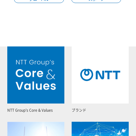
NTT Group’s Core & Values
ブランド