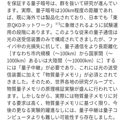
を保証する量子暗号は、群を抜いて研究が進んでい
ます。実際、量子暗号は100km程度の距離であれ
ば、既に海外では製品化されており、日本でも「東
※5
京QKDネットワーク」
に象徴されるように試験運
用の段階にあります。このような従来の量子通信は
光の送受信装置のみで構成されてきましたが、ファ
イバ中の光損失に抗して、量子通信をより長距離化
［すなわち市内規模（～100km）から国家間（～
1000km）あるいは大陸間（～10000km）に］する
には「量子中継」が必要であり、これには光の送受
信装置に加えて「物質量子メモリ」が必須とされて
きました。そのため、世界各地の研究グループで、
物質量子メモリの原理検証実験が盛んに行われてい
ます。しかしながら、実際には物質量子メモリに対
する要求は高く、物質量子メモリに基づく限り、今
後の更なる実験的躍進なしには、量子中継は量子コ
ンピュータよりも難しい可能性すら存在しました。