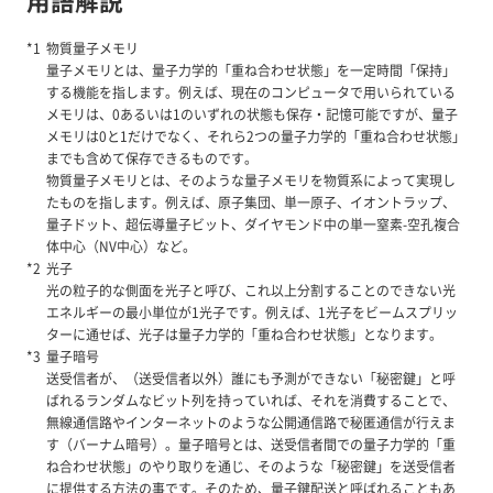
用語解説
物質量子メモリ
量子メモリとは、量子力学的「重ね合わせ状態」を一定時間「保持」
する機能を指します。例えば、現在のコンピュータで用いられている
メモリは、0あるいは1のいずれの状態も保存・記憶可能ですが、量子
メモリは0と1だけでなく、それら2つの量子力学的「重ね合わせ状態」
までも含めて保存できるものです。
物質量子メモリとは、そのような量子メモリを物質系によって実現し
たものを指します。例えば、原子集団、単一原子、イオントラップ、
量子ドット、超伝導量子ビット、ダイヤモンド中の単一窒素-空孔複合
体中心（NV中心）など。
光子
光の粒子的な側面を光子と呼び、これ以上分割することのできない光
エネルギーの最小単位が1光子です。例えば、1光子をビームスプリッ
ターに通せば、光子は量子力学的「重ね合わせ状態」となります。
量子暗号
送受信者が、（送受信者以外）誰にも予測ができない「秘密鍵」と呼
ばれるランダムなビット列を持っていれば、それを消費することで、
無線通信路やインターネットのような公開通信路で秘匿通信が行えま
す（バーナム暗号）。量子暗号とは、送受信者間での量子力学的「重
ね合わせ状態」のやり取りを通じ、そのような「秘密鍵」を送受信者
に提供する方法の事です。そのため、量子鍵配送と呼ばれることもあ