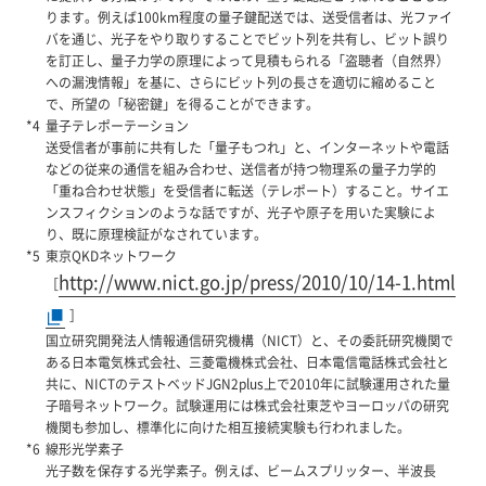
ります。例えば100km程度の量子鍵配送では、送受信者は、光ファイ
バを通じ、光子をやり取りすることでビット列を共有し、ビット誤り
を訂正し、量子力学の原理によって見積もられる「盗聴者（自然界）
への漏洩情報」を基に、さらにビット列の長さを適切に縮めること
で、所望の「秘密鍵」を得ることができます。
量子テレポーテーション
送受信者が事前に共有した「量子もつれ」と、インターネットや電話
などの従来の通信を組み合わせ、送信者が持つ物理系の量子力学的
「重ね合わせ状態」を受信者に転送（テレポート）すること。サイエ
ンスフィクションのような話ですが、光子や原子を用いた実験によ
り、既に原理検証がなされています。
東京QKDネットワーク
http://www.nict.go.jp/press/2010/10/14-1.html
［
］
国立研究開発法人情報通信研究機構（NICT）と、その委託研究機関で
ある日本電気株式会社、三菱電機株式会社、日本電信電話株式会社と
共に、NICTのテストベッドJGN2plus上で2010年に試験運用された量
子暗号ネットワーク。試験運用には株式会社東芝やヨーロッパの研究
機関も参加し、標準化に向けた相互接続実験も行われました。
線形光学素子
光子数を保存する光学素子。例えば、ビームスプリッター、半波長