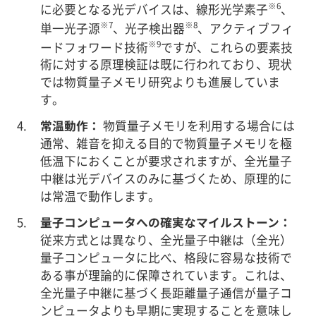
※6
に必要となる光デバイスは、線形光学素子
、
※7
※8
単一光子源
、光子検出器
、アクティブフィ
※9
ードフォワード技術
ですが、これらの要素技
術に対する原理検証は既に行われており、現状
では物質量子メモリ研究よりも進展していま
す。
常温動作：
物質量子メモリを利用する場合には
通常、雑音を抑える目的で物質量子メモリを極
低温下におくことが要求されますが、全光量子
中継は光デバイスのみに基づくため、原理的に
は常温で動作します。
量子コンピュータへの確実なマイルストーン：
従来方式とは異なり、全光量子中継は（全光）
量子コンピュータに比べ、格段に容易な技術で
ある事が理論的に保障されています。これは、
全光量子中継に基づく長距離量子通信が量子コ
ンピュータよりも早期に実現することを意味し