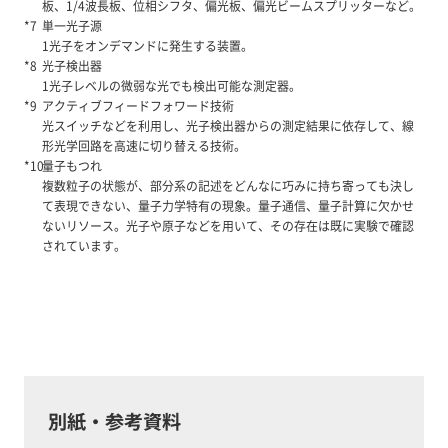
板、1/4波長板、位相シフタ、偏光板、偏光ビームスプリッターなど。
単一光子源
1光子をオンデマンドに発生する装置。
光子検出器
1光子レベルの微弱な光でも検出可能な測定器。
アクティブフィードフォワード技術
光スイッチなどを利用し、光子検出器からの測定結果に依存して、線
形光学回路を高速に切り替える技術。
量子もつれ
複数粒子の状態が、部分系の記述をどんなに巧みに持ち寄っても決し
て表現できない、量子力学特有の現象。量子通信、量子計算に欠かせ
ないリソース。光子や原子などを用いて、その存在は既に実験で確認
されています。
別紙・参考資料