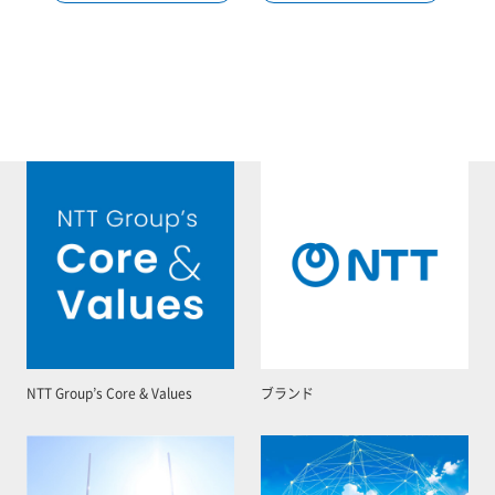
NTT Group’s Core & Values
ブランド