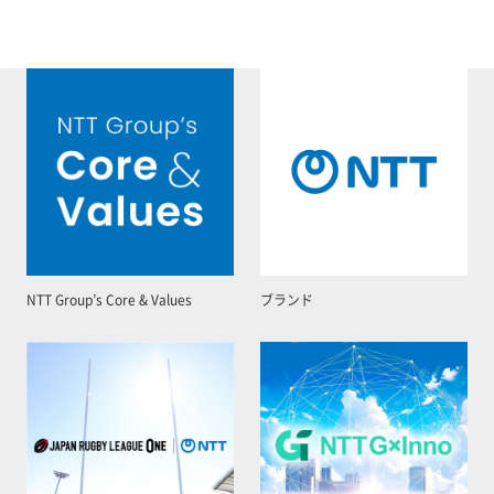
NTT Group’s Core & Values
ブランド