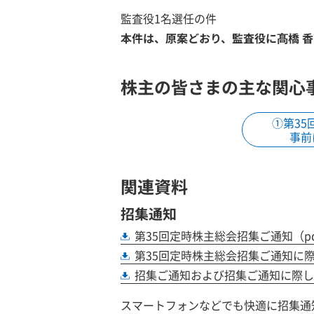
監査役1名選任の件
本件は、原案どおり、監査役に髙橋 
株主の皆さまの主な関心
①第3
事前
関連資料
招集通知
第35回定時株主総会招集ご通知
（p
第35回定時株主総会招集ご通知に
招集ご通知および招集ご通知に際し
スマートフォンなどでも快適に招集通