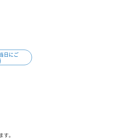
当日にご
項
ます。