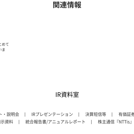
関連情報
とめて
いま
IR資料室
ント・説明会
IRプレゼンテーション
決算短信等
有価証
開示資料
統合報告書/アニュアルレポート
株主通信『NTTis』