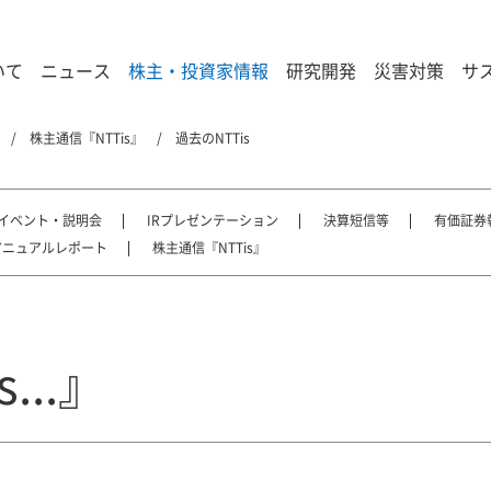
いて
ニュース
株主・投資家情報
研究開発
災害対策
サ
株主通信『NTTis』
過去のNTTis
Rイベント・説明会
IRプレゼンテーション
決算短信等
有価証券
アニュアルレポート
株主通信『NTTis』
...』