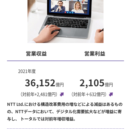
営業収益
営業利益
2021年度
36,152
2,105
億円
億円
（対前年+2,481億円）
（対前年＋632億円）
NTT Ltd.における構造改革費用の増などによる減益はあるもの
の、NTTデータにおいて、デジタル化需要拡大などが増益に寄
与し、 トータルでは対前年増収増益。