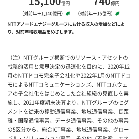
15,100
740
億円
億円
（対前年＋1,140億円）
（対前年＋15億円）
NTTアノードエナジーグループにおける収入の増加などによ
り、対前年増収増益をめざします。
（注）NTTグループ横断でのリソース・アセットの
戦略的活用と意思決定の迅速化を目的に、2020年12
月のNTTドコモ完全子会社化や2022年1月のNTTドコ
モによるNTTコミュニケーションズ、NTTコムウェ
アの子会社化をはじめとした会社組織の見直しを実
施し、2021年度期末決算より、NTTグループのセグ
メントを従来の移動通信事業、地域通信事業、⾧距
離・国際通信事業、データ通信事業、その他の事業
の5区分から、総合ICT事業、地域通信事業、グロー
バル・ソリューション事業、その他（不動産、エネ