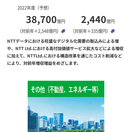
2022年度（予想）
38,700
2,440
億円
億円
（対前年＋2,548億円）
（対前年＋335億円）
NTTデータにおける旺盛なデジタル化需要の取込みによる増
や、NTT Ltd.における高付加価値サービス拡大などによる増収
に加えて、NTTLtd.における構造改革を通じたコスト削減など
により、対前年増収増益をめざします。