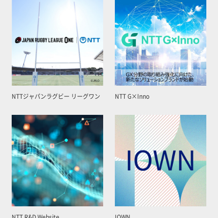
NTTジャパンラグビー リーグワン
NTT G×Inno
NTT R&D Website
IOWN