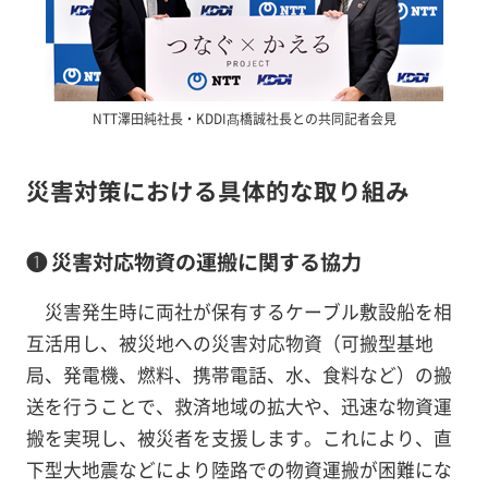
NTT澤田純社長・KDDI髙橋誠社長との共同記者会見
災害対策における具体的な取り組み
❶ 災害対応物資の運搬に関する協力
災害発生時に両社が保有するケーブル敷設船を相
互活用し、被災地への災害対応物資（可搬型基地
局、発電機、燃料、携帯電話、水、食料など）の搬
送を行うことで、救済地域の拡大や、迅速な物資運
搬を実現し、被災者を支援します。これにより、直
下型大地震などにより陸路での物資運搬が困難にな