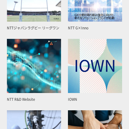
NTTジャパンラグビー リーグワン
NTT G×Inno
NTT R&D Website
IOWN