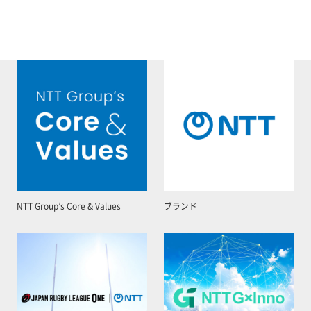
NTT Group’s Core & Values
ブランド