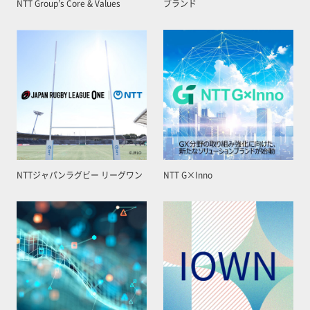
NTT Group’s Core & Values
ブランド
NTTジャパンラグビー リーグワン
NTT G×Inno