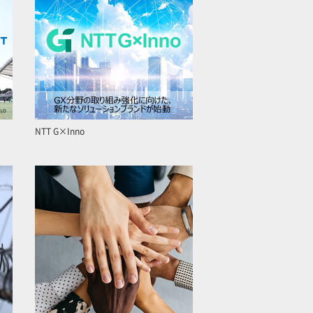
NTT G×Inno