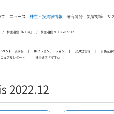
いて
ニュース
株主・投資家情報
研究開発
災害対策
サ
株主通信『NTTis』
株主通信 NTTis 2022.12
Rイベント・説明会
IRプレゼンテーション
決算短信等
有価証券
アニュアルレポート
株主通信『NTTis』
 2022.12