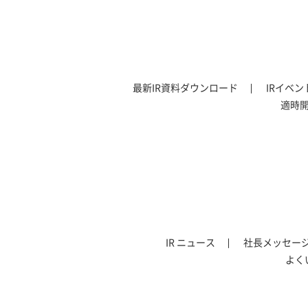
最新IR資料ダウンロード
IRイベ
適時
IR ニュース
社長メッセー
よく