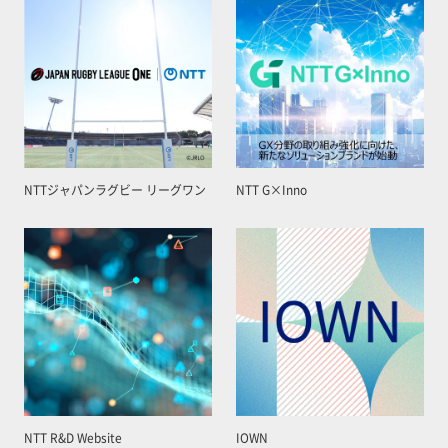
NTTジャパンラグビー リーグワン
NTT G×Inno
NTT R&D Website
IOWN