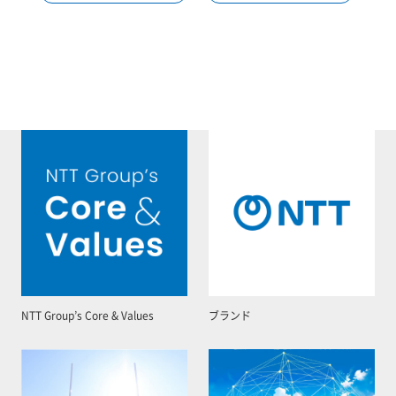
NTT Group’s Core & Values
ブランド