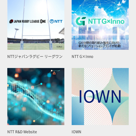
NTTジャパンラグビー リーグワン
NTT G×Inno
NTT R&D Website
IOWN