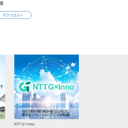
線
テクノロジー
NTT G×Inno