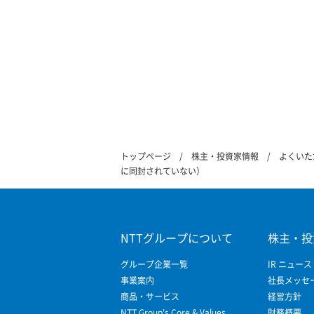
トップページ
株主・投資家情報
よくいた
に同封されていない）
NTTグループについて
株主・投
グループ企業一覧
IR ニュース
事業案内
社長メッセ
商品・サービス
経営方針
NTT Group's Core & Values
財務概要