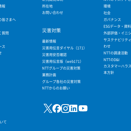
情報
所在地
環境
お問い合わせ
社会
の皆さまへ
ガバナンス
ESGデータ・資料
災害対策
く質問
外部評価・イニ
サステナビリテ
最新情報
わせ
ース
災害用伝言ダイヤル（171）
せ
NTTの調達活動
災害用安否確認
NTTのD&I
災害用伝言版（web171）
カスタマーハラ
NTTグループの災害対策
本方針
業務計画
グループ各社の災害対策
NTTからのお願い
いて