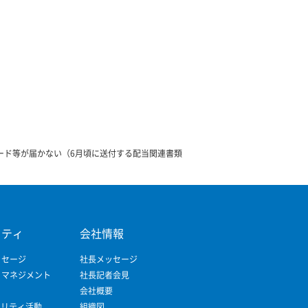
ード等が届かない（6月頃に送付する配当関連書類
リティ
会社情報
ッセージ
社長メッセージ
ィマネジメント
社長記者会見
会社概要
ビリティ活動
組織図