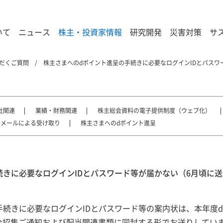
いて
ニュース
株主・投資家情報
研究開発
災害対策
サ
だくご質問
株主さまへのdポイント進呈の手続きに必要なログインIDとパスワ
社関連
業績・財務関連
株主総会資料の電子提供制度（ウェブ化）
子メールによる受け取り
株主さまへのdポイント進呈
続きに必要なログインIDとパスワード等が届かない（6月頃に
手続きに必要なログインIDとパスワード等の案内状は、本年度
会招集ご通知および配当関連書類に同封する形でお送りしてい