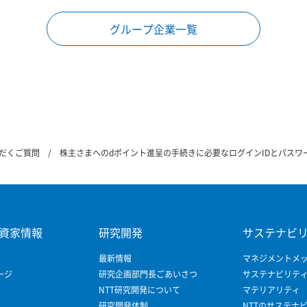
グループ企業一覧
だくご質問
株主さまへのdポイント進呈の手続きに必要なログインIDとパスワ
資家情報
研究開発
サステナビ
最新情報
マネジメントメ
ージ
研究企画部門長ごあいさつ
サステナビリテ
NTT研究開発について
マテリアリティ
研究開発体制
NTTのサステナ