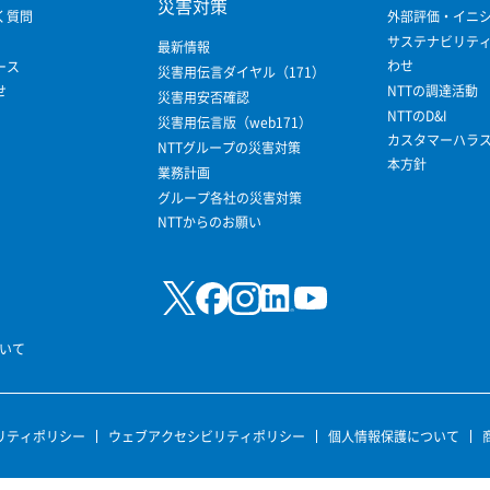
災害対策
く質問
外部評価・イニ
サステナビリテ
最新情報
わせ
ース
災害用伝言ダイヤル（171）
せ
NTTの調達活動
災害用安否確認
NTTのD&I
災害用伝言版（web171）
カスタマーハラ
NTTグループの災害対策
本方針
業務計画
グループ各社の災害対策
NTTからのお願い
いて
リティポリシー
ウェブアクセシビリティポリシー
個人情報保護について