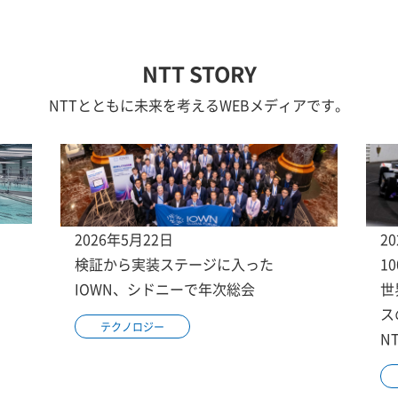
NTT STORY
NTTとともに未来を考えるWEBメディアです。
2026年5月22日
2
検証から実装ステージに入った
1
IOWN、シドニーで年次総会
世
ス
テクノロジー
N