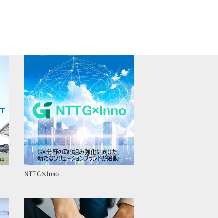
NTT G×Inno