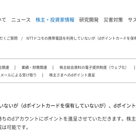
いて
ニュース
株主・投資家情報
研究開発
災害対策
サ
だくご質問
NTTドコモの携帯電話を利用していないが（dポイントカードを保
社関連
業績・財務関連
株主総会資料の電子提供制度（ウェブ化）
子メールによる受け取り
株主さまへのdポイント進呈
ていないが（dポイントカードを保有していないが）、dポイン
持ちのdアカウントにポイントを進呈させていただきます。株主
成は可能です。