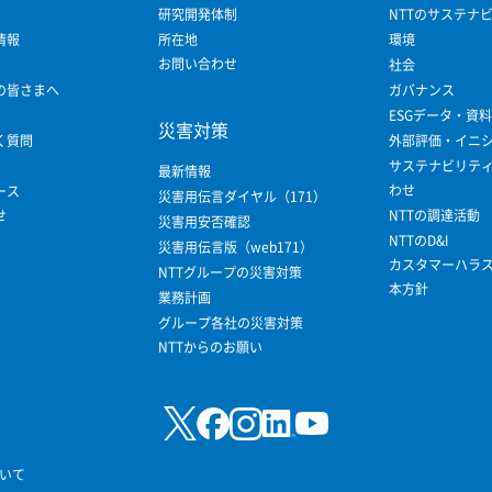
研究開発体制
NTTのサステナ
情報
所在地
環境
お問い合わせ
社会
の皆さまへ
ガバナンス
ESGデータ・資料
災害対策
く質問
外部評価・イニ
サステナビリテ
最新情報
わせ
ース
災害用伝言ダイヤル（171）
せ
NTTの調達活動
災害用安否確認
NTTのD&I
災害用伝言版（web171）
カスタマーハラ
NTTグループの災害対策
本方針
業務計画
グループ各社の災害対策
NTTからのお願い
いて