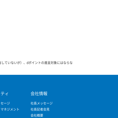
有していないが）、dポイントの進呈対象にはならな
リティ
会社情報
ッセージ
社長メッセージ
ィマネジメント
社長記者会見
会社概要