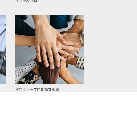
NTT G×Inno
NTTグループ中期経営戦略