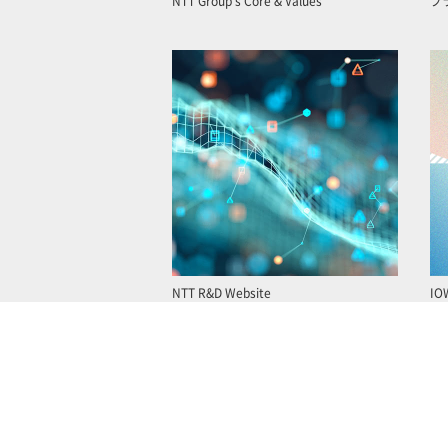
NTT Group’s Core & Values
ブ
NTT R&D Website
IO