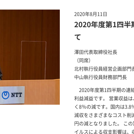
2020年8月11日
2020年度第1四
て
澤田代表取締役社長
（同席）
北村執行役員経営企画部門
中山執行役員財務部門長
2020年度第1四半期の
利益減益です。 営業収益は
く8％の減です。国内は3.
減収をさまざまなコスト削減
円の減となりました。 この
イルスによる収支影響は、収