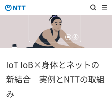
IoT IoB×身体とネットの
新結合｜実例とNTTの取組
み