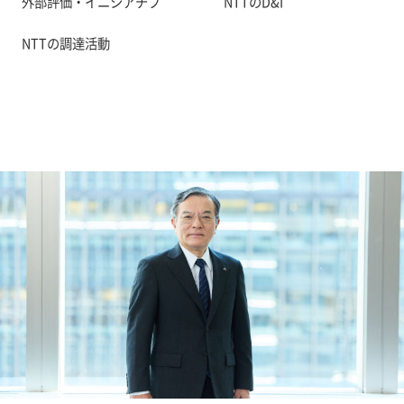
外部評価・イニシアチブ
NTTのD&I
NTTの調達活動