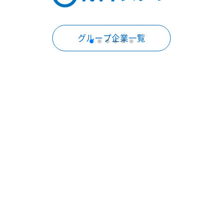
グループ企業一覧
NTTグループについて
ニュース
株主・投資家情報
研究開発
災害対策
サステナビリティ