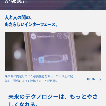
端末側に内蔵していた必要機能をネットワーク上に配
対
備し、通信によって連携することが可能。
レ
未来のテクノロジーは、もっとやさ
しくなれる。