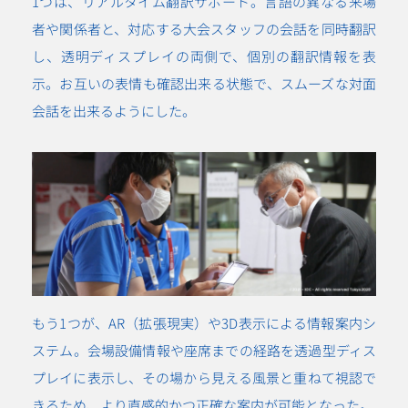
1つは、リアルタイム翻訳サポート。言語の異なる来場
者や関係者と、対応する大会スタッフの会話を同時翻訳
し、透明ディスプレイの両側で、個別の翻訳情報を表
示。お互いの表情も確認出来る状態で、スムーズな対面
会話を出来るようにした。
もう1つが、AR（拡張現実）や3D表示による情報案内シ
ステム。会場設備情報や座席までの経路を透過型ディス
プレイに表示し、その場から見える風景と重ねて視認で
きるため、より直感的かつ正確な案内が可能となった。