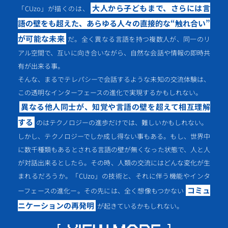
大人から子どもまで、さらには言
「CUzo」が描くのは、
語の壁をも超えた、あらゆる人々の直接的な“触れ合い”
が可能な未来
だ。全く異なる言語を持つ複数人が、同一のリ
アル空間で、互いに向き合いながら、自然な会話や情報の即時共
有が出来る事。
そんな、まるでテレパシーで会話するような未知の交流体験は、
この透明なインターフェースの進化で実現するかもしれない。
異なる他人同士が、知覚や言語の壁を超えて相互理解
する
のはテクノロジーの進歩だけでは、難しいかもしれない。
しかし、テクノロジーでしか成し得ない事もある。もし、世界中
に数千種類もあるとされる言語の壁が無くなった状態で、人と人
が対話出来るとしたら。その時、人類の交流にはどんな変化が生
まれるだろうか。「CUzo」の技術と、それに伴う機能やインタ
コミュ
ーフェースの進化ー。その先には、全く想像もつかない
ニケーションの再発明
が起きているかもしれない。