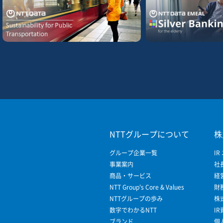
NTTグループについて
株
グループ企業一覧
IR
事業案内
社
商品・サービス
経
NTT Group's Core & Values
財
NTTグループの歩み
株
数字でわかるNTT
I
ブランド
個