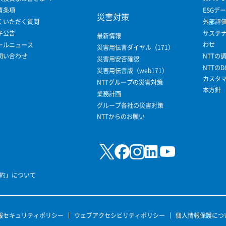
責条項
ESGデ
災害対策
くいただく質問
外部評
子公告
サステ
最新情報
わせ
ールニュース
災害用伝言ダイヤル（171）
問い合わせ
NTTの
災害用安否確認
NTTのD
災害用伝言版（web171）
カスタ
NTTグループの災害対策
本方針
業務計画
グループ各社の災害対策
NTTからのお願い
規約」について
報セキュリティポリシー
ウェブアクセシビリティポリシー
個人情報保護につ