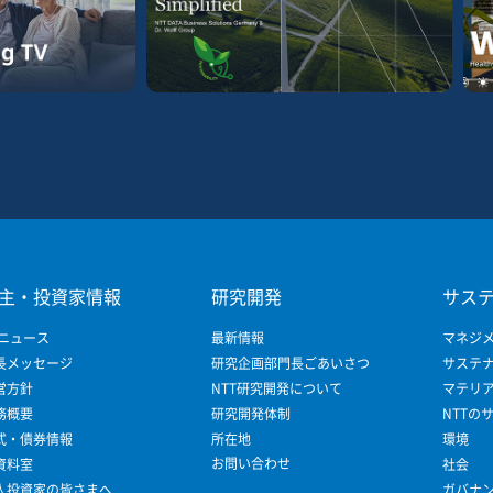
主・投資家情報
研究開発
サス
 ニュース
最新情報
マネジ
長メッセージ
研究企画部門長ごあいさつ
サステ
営方針
NTT研究開発について
マテリ
務概要
研究開発体制
NTTの
式・債券情報
所在地
環境
お問い合わせ
R資料室
社会
人投資家の皆さまへ
ガバナ