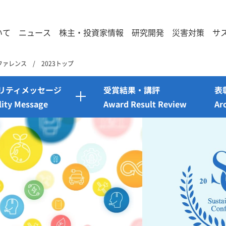
いて
ニュース
株主・投資家情報
研究開発
災害対策
サ
ファレンス
2023トップ
リティメッセージ
受賞結果・講評
表
lity Message
Award Result Review
Ar