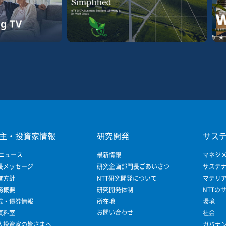
主・投資家情報
研究開発
サス
 ニュース
最新情報
マネジ
長メッセージ
研究企画部門長ごあいさつ
サステ
営方針
NTT研究開発について
マテリ
務概要
研究開発体制
NTTの
式・債券情報
所在地
環境
お問い合わせ
R資料室
社会
人投資家の皆さまへ
ガバナ