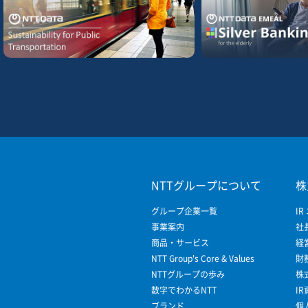
NTTグループについて
株
グループ企業一覧
IR
事業案内
社
商品・サービス
経
NTT Group's Core & Values
財
NTTグループの歩み
株
数字でわかるNTT
I
ブランド
個