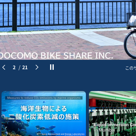
3
/
21
このサイ