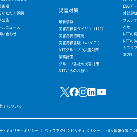
責条項
ESGデ
災害対策
くいただく質問
外部評
子公告
サステ
最新情報
わせ
ールニュース
災害用伝言ダイヤル（171）
問い合わせ
NTTの
災害用安否確認
NTTのD
災害用伝言版（web171）
カスタ
NTTグループの災害対策
本方針
業務計画
グループ各社の災害対策
NTTからのお願い
規約」について
報セキュリティポリシー
ウェブアクセシビリティポリシー
個人情報保護につ