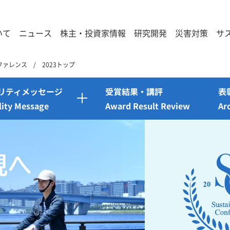
いて
ニュース
株主・投資家情報
研究開発
災害対策
サ
ファレンス
2023トップ
リティメッセージ
受賞結果・講評
表
lity Message
Award Result Review
Ar